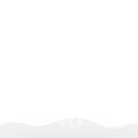
+
0
Proyectos realizados
+
0
Años de experiencia